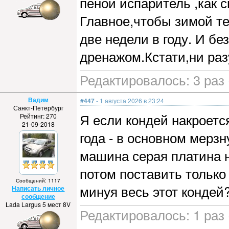
пеной испаритель ,как с
Главное,чтобы зимой те
две недели в году. И бе
дренажом.Кстати,ни разу
Редактировалось: 3 раз 
Вадим
#447
- 1 августа 2026 в 23:24
Санкт-Петербург
Я если кондей накроетс
Рейтинг: 270
21-09-2018
года - в основном мерзн
машина серая платина н
потом поставить только 
Сообщений: 1117
минуя весь этот кондей
Написать личное
сообщение
Lada Largus 5 мест 8V
Редактировалось: 1 раз 