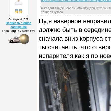
выглядит в виде небольшого штуцера, который п
тоннеля кузова.
Ну,я наверное неправил
Сообщений: 329
Написать личное
сообщение
должно быть в середин
Lada Largus 7 мест 16V
сначала вниз корпуса ст
ты считаешь, что отвер
испарителя,как я по но