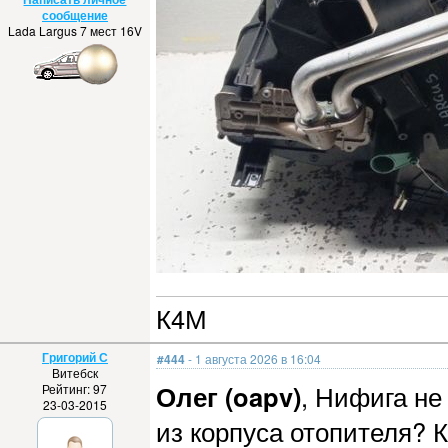
сообщение
Lada Largus 7 мест 16V
К4М
Григорий С
#444
- 1 августа 2026 в 16:04
Витебск
Олег (oapv)
, Нифига не
Рейтинг: 97
23-03-2015
из корпуса отопителя? К