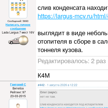
слив конденсата находи
https://largus-mcv.ru/html/
Сообщений: 5693
Написать личное
сообщение
выглядит в виде неболь
Lada Largus 7 мест 16V
отопителя в сборе в са
тоннеля кузова.
Редактировалось: 2 раз 
К4М
Григорий С
#442
- 1 августа 2026 в 12:22
Витебск
Рейтинг: 97
Олег (oapv):
23-03-2015
нет не там.
слив конденсата находится под испарителем
https://largus-mcv.ru/html/otoplenie-i-ventilyaciya.ht