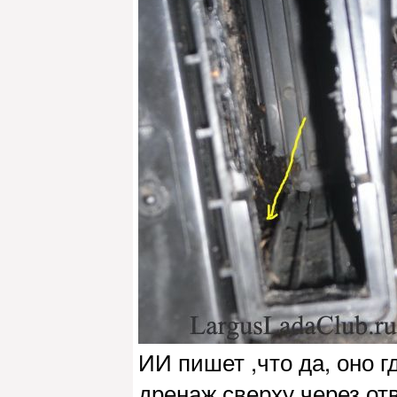
ИИ пишет ,что да, оно г
дренаж сверху,через от