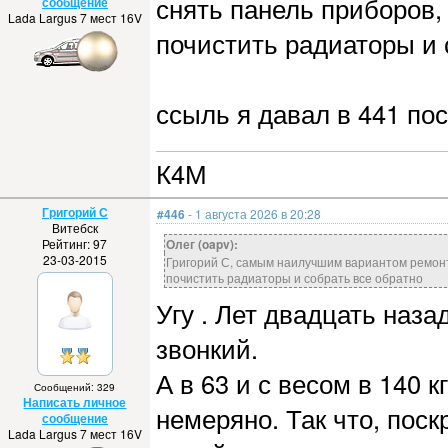
снять панель приборов, 
сообщение
Lada Largus 7 мест 16V
почистить радиаторы и 
ссыль я давал в 441 по
К4М
Григорий С
#446
- 1 августа 2026 в 20:28
Витебск
Рейтинг: 97
Олег (oapv):
23-03-2015
Григорий С, самым наилучшим вариантом ремонта
почистить радиаторы и собрать все обратно
Угу . Лет двадцать наза
звонкий.
А в 63 и с весом в 140 
Сообщений: 329
Написать личное
немеряно. Так что, пос
сообщение
Lada Largus 7 мест 16V