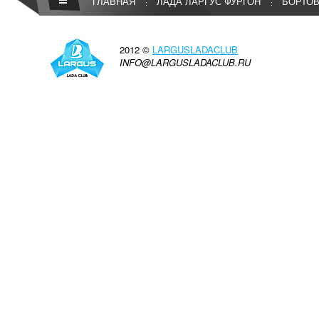
ГЛАВНАЯ
ЛАДА ЛАРГУС ФУРГОН
БОРТО
2012 ©
LARGUSLADACLUB
INFO@LARGUSLADACLUB.RU