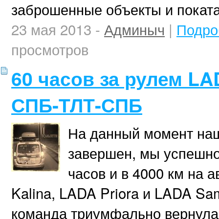
заброшенные объекты и поката
23 мая 2013 -
Админыч
|
Подро
просмотров
60 часов за рулем LA
СПБ-ТЛТ-СПБ
На данный момент на
завершен, мы успешно
часов и в 4000 км на 
Kalina, LADA Priora и LADA Sa
команда триумфально вернулас