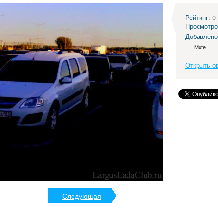
Рейтинг:
0
Просмотро
Добавлено
Mote
Открыть о
Следующая