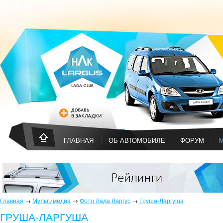
ГЛАВНАЯ
ОБ АВТОМОБИЛЕ
ФОРУМ
Главная
→
Мультимедиа
→
Фото Лада Ларгус
→
Груша-Ларгуша
ГРУША-ЛАРГУША