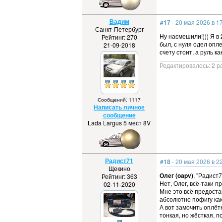
Вадим
#17
- 20 мая 2026 в 1
Санкт-Петербург
Ну насмешили!))) Я в
Рейтинг: 270
был, с нуля одел опле
21-09-2018
счету стоит, а руль к
Редактировалось: 2 ра
Сообщений: 1117
Написать личное
сообщение
Lada Largus 5 мест 8V
Радист71
#18
- 20 мая 2026 в 2
Щекино
Олег (oapv)
, "Радист
Рейтинг: 363
Нет, Олег, всё-таки п
02-11-2020
Мне это всё предоста
абсолютно пофигу какой
А вот замочить оплёт
тонкая, но жёсткая, п