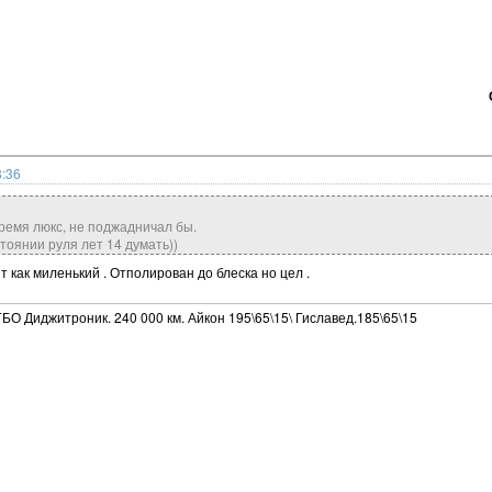
8:36
время люкс, не поджадничал бы.
тоянии руля лет 14 думать))
ит как миленький . Отполирован до блеска но цел .
ГБО Диджитроник. 240 000 км. Айкон 195\65\15\ Гиславед.185\65\15