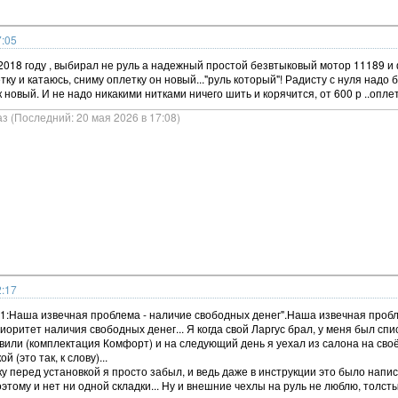
7:05
 2018 году , выбирал не руль а надежный простой безвтыковый мотор 11189 и 
тку и катаюсь, сниму оплетку он новый..."руль который"! Радисту с нуля надо 
ак новый. И не надо никакими нитками ничего шить и корячится, от 600 р ..опле
з (Последний: 20 мая 2026 в 17:08)
2:17
71:Наша извечная проблема - наличие свободных денег".Наша извечная пробле
риоритет наличия свободных денег... Я когда свой Ларгус брал, у меня был спис
вили (комплектация Комфорт) и на следующий день я уехал из салона на сво
 (это так, к слову)...
ку перед установкой я просто забыл, и ведь даже в инструкции это было напи
оэтому и нет ни одной складки... Ну и внешние чехлы на руль не люблю, толстый