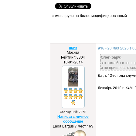
замена руля на более модифицированный
ярик
#16
- 20 мая 2026 в 0
Москва
Рейтинг: 8804
Олег (oapv):
18-01-2014
вот взял бы в свое 
и не пришлось о сос
Да , с 12-го года служ
Декабрь 2012 г. К4М. 
Сообщений: 7862
Написать личное
сообщение
Lada Largus 7 мест 16V