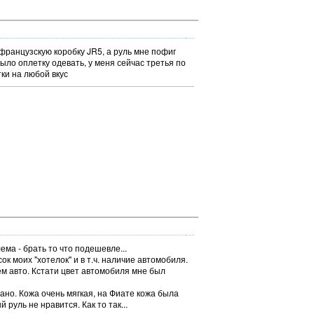
французскую коробку JR5, а руль мне пофиг
было оплетку одевать, у меня сейчас третья по
тки на любой вкус
ма - брать то что подешевле...
ок моих "хотелок" и в т.ч. наличие автомобиля.
ём авто. Кстати цвет автомобиля мне был
сано. Кожа очень мягкая, на Фиате кожа была
 руль не нравится. Как то так...