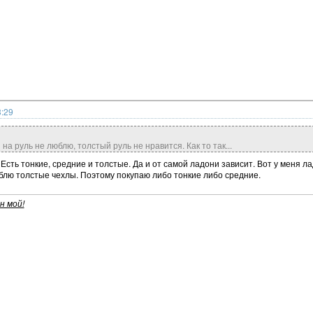
3:29
на руль не люблю, толстый руль не нравится. Как то так...
 Есть тонкие, средние и толстые. Да и от самой ладони зависит. Вот у меня ла
юблю толстые чехлы. Поэтому покупаю либо тонкие либо средние.
н мой!